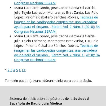
Congreso Nacional SERAM
María Luz Parra Gordo, José Carlos García-Gil García,
Julio Tejelo Labrador, Montserrat Bret Zurita, Luz Polo
López, Paloma Caballero Sánchez-Robles,
Técnicas de
imagen en las cardiopatías congénitas: una verdadera
ayuda para el cirujano.
,
Seram: Vol. 2 Núm. 1 (2018): 34
Congreso Nacional SERAM
María Luz Parra Gordo, José Carlos García-Gil García,
Julio Tejelo Labrador, Montserrat Bret Zurita, Luz Polo
López, Paloma Caballero Sánchez-Robles,
Técnicas de
imagen en las cardiopatías congénitas: una verdadera
ayuda para el cirujano.
,
Seram: Vol. 2 Núm. 1 (2018): 34
Congreso Nacional SERAM
1
2
3
4
5
>
>>
También puede {advancedSearchLink} para este artículo.
Sistema de publicación de pósteres de la
Sociedad
Española de Radiología Médica