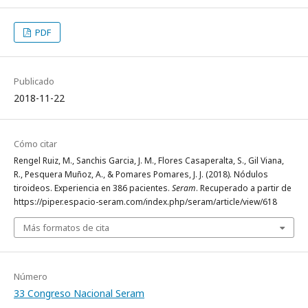
PDF
Publicado
2018-11-22
Cómo citar
Rengel Ruiz, M., Sanchis Garcia, J. M., Flores Casaperalta, S., Gil Viana,
R., Pesquera Muñoz, A., & Pomares Pomares, J. J. (2018). Nódulos
tiroideos. Experiencia en 386 pacientes.
Seram
. Recuperado a partir de
https://piper.espacio-seram.com/index.php/seram/article/view/618
Más formatos de cita
Número
33 Congreso Nacional Seram