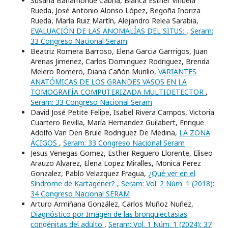
Susana Bahamonde Cabria, Blanca Esther Viñuela
Rueda, José Antonio Alonso López, Begoña Inoriza
Rueda, María Ruiz Martín, Alejandro Relea Sarabia,
EVALUACIÓN DE LAS ANOMALÍAS DEL SITUS:
,
Seram:
33 Congreso Nacional Seram
Beatriz Romera Barroso, Elena Garcia Garrrigos, Juan
Arenas Jimenez, Carlos Dominguez Rodriguez, Brenda
Melero Romero, Diana Cañón Murillo,
VARIANTES
ANATÓMICAS DE LOS GRANDES VASOS EN LA
TOMOGRAFÍA COMPUTERIZADA MULTIDETECTOR
,
Seram: 33 Congreso Nacional Seram
David José Petite Felipe, Isabel Rivera Campos, Victoria
Cuartero Revilla, María Hernandez Guilabert, Enrique
Adolfo Van Den Brule Rodriguez De Medina,
LA ZONA
ÁCIGOS
,
Seram: 33 Congreso Nacional Seram
Jesus Venegas Gomez, Esther Reguero Llorente, Eliseo
Arauzo Alvarez, Elena Lopez Miralles, Monica Perez
Gonzalez, Pablo Velazquez Fragua,
¿Qué ver en el
Síndrome de Kartagener?
,
Seram: Vol. 2 Núm. 1 (2018):
34 Congreso Nacional SERAM
Arturo Armiñana González, Carlos Muñoz Nuñez,
Diagnóstico por Imagen de las bronquiectasias
congénitas del adulto
,
Seram: Vol. 1 Núm. 1 (2024): 37