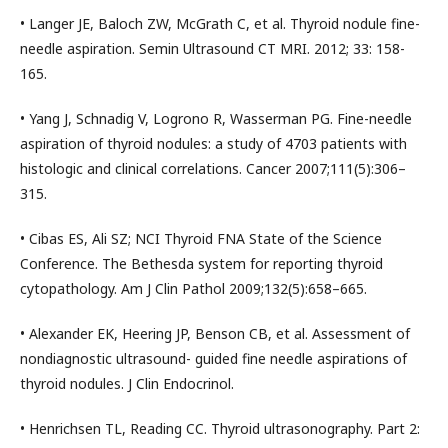
• Langer JE, Baloch ZW, McGrath C, et al. Thyroid nodule fine-
needle aspiration. Semin Ultrasound CT MRI. 2012; 33: 158-
165.
• Yang J, Schnadig V, Logrono R, Wasserman PG. Fine-needle
aspiration of thyroid nodules: a study of 4703 patients with
histologic and clinical correlations. Cancer 2007;111(5):306–
315.
• Cibas ES, Ali SZ; NCI Thyroid FNA State of the Science
Conference. The Bethesda system for reporting thyroid
cytopathology. Am J Clin Pathol 2009;132(5):658–665.
• Alexander EK, Heering JP, Benson CB, et al. Assessment of
nondiagnostic ultrasound- guided fine needle aspirations of
thyroid nodules. J Clin Endocrinol.
• Henrichsen TL, Reading CC. Thyroid ultrasonography. Part 2: