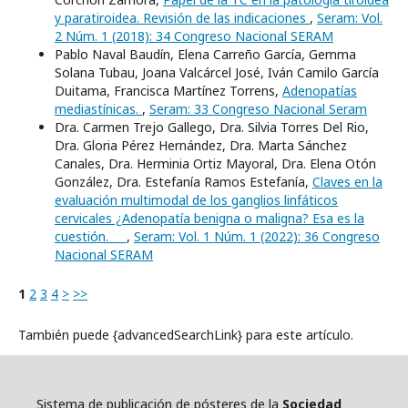
y paratiroidea. Revisión de las indicaciones
,
Seram: Vol.
2 Núm. 1 (2018): 34 Congreso Nacional SERAM
Pablo Naval Baudín, Elena Carreño García, Gemma
Solana Tubau, Joana Valcárcel José, Iván Camilo García
Duitama, Francisca Martínez Torrens,
Adenopatías
mediastínicas.
,
Seram: 33 Congreso Nacional Seram
Dra. Carmen Trejo Gallego, Dra. Silvia Torres Del Rio,
Dra. Gloria Pérez Hernández, Dra. Marta Sánchez
Canales, Dra. Herminia Ortiz Mayoral, Dra. Elena Otón
González, Dra. Estefanía Ramos Estefanía,
Claves en la
evaluación multimodal de los ganglios linfáticos
cervicales ¿Adenopatía benigna o maligna? Esa es la
cuestión.
,
Seram: Vol. 1 Núm. 1 (2022): 36 Congreso
Nacional SERAM
1
2
3
4
>
>>
También puede {advancedSearchLink} para este artículo.
Sistema de publicación de pósteres de la
Sociedad