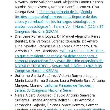
Navarro, Irene Salvador Marí, Alejandra Canon Galusso,
Nicolás Mena Viveros, Roberto García Zornoza, Elisa
Ortega Pastor,
“Sarcoma primario de la glándula
tiroides: una patología excepcional. Reporte de dos
casos y correlación de los hallazgos radiológicos y
anatomopatológicos”.
,
Seram: Vol. 1 Núm. 1 (2024): 37
Congreso Nacional SERAM
Dra. Leire Romero Lopez, Dr. Manuel Alejandro Perez
Benitez, Dra. Veronica Lorenzo Quesada, Dr. Amaro
Luna Morales, Ramon De La Torre Colmenero, Dra.
Victoria De Lara Bendahan,
“SOLO ANTE EL TIROIDES”:
Lo que el residente de radiología debe saber para la
correcta caracterización y estratificación ecográfica del
NÓDULO TIROIDEO.
,
Seram: Vol. 1 Núm. 1 (2021): 35
Congreso Nacional SERAM
Guillermo García Gutiérrez, Victoria Romero Laguna,
María Lucía Bermá Gascón, Laura Peñuela Ruiz, Antonio
Márquez Moreno,
Linfoma Primario de Tiroides:
,
Seram: 33 Congreso Nacional Seram
Nerea Alberdi Aldasoro, Claudio Antonio Saavedra
Gutierrez, Jimena Angarita Beltrán, Julio Ambrosio
Fernández Gajardo, Helena Gomez Herrero, Carmen
Corchon Zamora,
Papel de la TC en la patología tiroidea