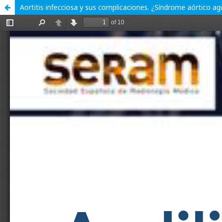
Aortitis infecciosa y sus complicaciones. ¿Síndrome aórtico a