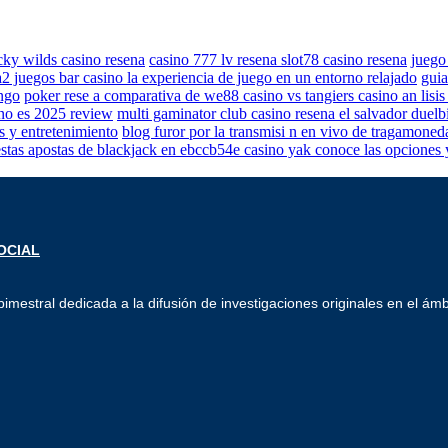
cky wilds casino resena
casino 777 lv resena slot78 casino resena
juego
2 juegos bar casino la experiencia de juego en un entorno relajado
guia
ingo
poker rese a comparativa de we88 casino vs tangiers casino an lisis
ino es 2025 review
multi gaminator club casino resena el salvador duelbi
s y entretenimiento
blog furor por la transmisi n en vivo de tragamoneda
stas apostas de blackjack en ebccb54e casino yak conoce las opciones y
imestral dedicada a la difusión de investigaciones originales en el ámb