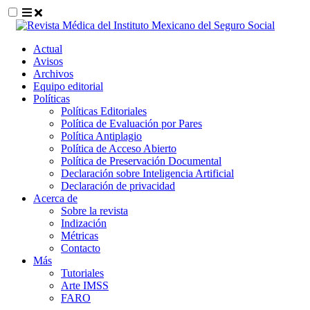
##plugins.themes.themeEleven.accessible_
Actual
##plugins.themes.themeEleven.accessible_menu.main_navigat
Avisos
##plugins.themes.themeEleven.accessible_menu.main_content
Archivos
##plugins.themes.themeEleven.accessible_menu.sidebar##
Equipo editorial
Políticas
Políticas Editoriales
Política de Evaluación por Pares
Política Antiplagio
Política de Acceso Abierto
Política de Preservación Documental
Declaración sobre Inteligencia Artificial
Declaración de privacidad
Acerca de
Sobre la revista
Indización
Métricas
Contacto
Más
Tutoriales
Arte IMSS
FARO