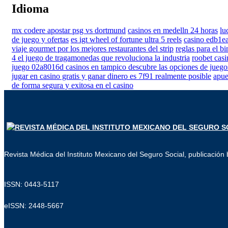
Idioma
mx codere apostar psg vs dortmund
casinos en medelln 24 horas
lu
de juego y ofertas
es igt wheel of fortune ultra 5 reels
casino edb1ea
viaje gourmet por los mejores restaurantes del strip
reglas para el b
4 el juego de tragamonedas que revoluciona la industria
roobet cas
juego 02a8016d casinos en tampico descubre las opciones de juego
jugar en casino gratis y ganar dinero es 7f91 realmente posible
apue
de forma segura y exitosa en el casino
Revista Médica del Instituto Mexicano del Seguro Social, publicación b
ISSN: 0443-5117
eISSN: 2448-5667