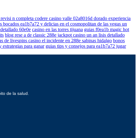
 revisi n completa codere casino valle 02a8016d dorado experiencia
s bocados ea1b7a72 y delicias en el cosmopolitan de las vegas un
 detallado 60e0e
casino en las torres tijuana
guias f0ea1b magic hot
ts
blog rese a de classic 288e jackpot casino un an lisis detallado
s de livespins casino el incidente en 288e sabinas hidalgo
bonos
 estrategias para ganar
guias tips y consejos para ea1b7a72 jugar
ito de la salud.