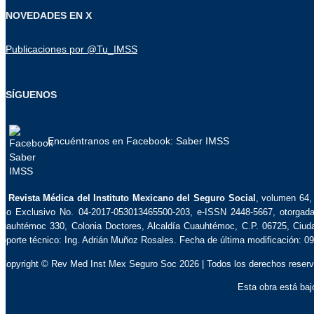
NOVEDADES EN X
Publicaciones por @Tu_IMSS
SÍGUENOS
Encuéntranos en Facebook: Saber IMSS
La
Revista Médica del Instituto Mexicano del Seguro Social
, volumen 64, 
so Exclusivo No. 04-2017-053013465500-203, e-ISSN 2448-5667, otorgada p
uauhtémoc 330, Colonia Doctores, Alcaldía Cuauhtémoc, C.P. 06725, Ciudad 
oporte técnico: Ing. Adrián Muñoz Rosales. Fecha de última modificación: 0
 Copyright © Rev Med Inst Mex Seguro Soc 2026 | Todos los derechos reserv
Esta obra está ba