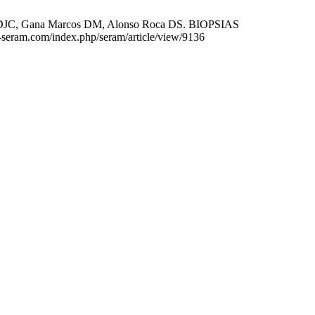
ez DJC, Gana Marcos DM, Alonso Roca DS. BIOPSIAS
seram.com/index.php/seram/article/view/9136