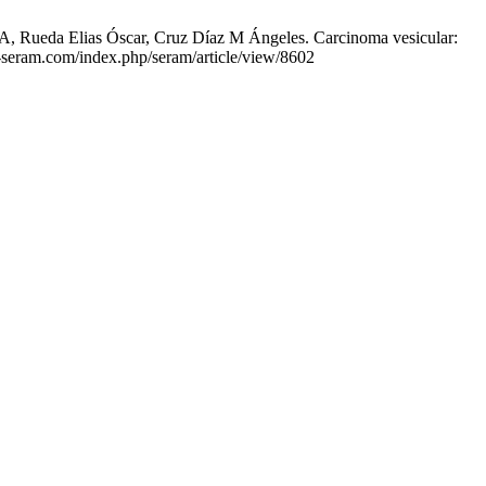
, Rueda Elias Óscar, Cruz Díaz M Ángeles. Carcinoma vesicular:
io-seram.com/index.php/seram/article/view/8602