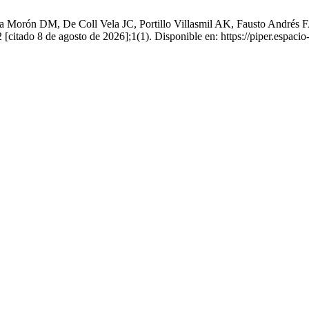
orón DM, De Coll Vela JC, Portillo Villasmil AK, Fausto Andrés FA
 [citado 8 de agosto de 2026];1(1). Disponible en: https://piper.espac