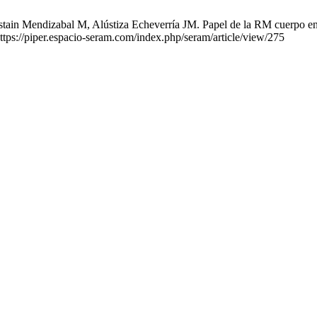
stain Mendizabal M, Alústiza Echeverría JM. Papel de la RM cuerpo e
ttps://piper.espacio-seram.com/index.php/seram/article/view/275