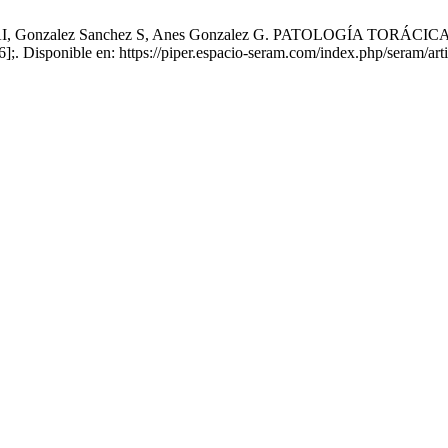
o Alonso AI, Gonzalez Sanchez S, Anes Gonzalez G. PATOLOGÍ
6];. Disponible en: https://piper.espacio-seram.com/index.php/seram/art