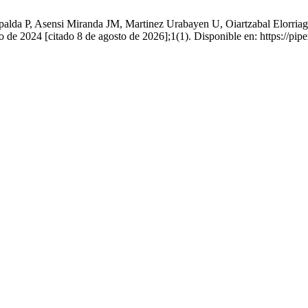
da P, Asensi Miranda JM, Martinez Urabayen U, Oiartzabal Elorriaga U
o de 2024 [citado 8 de agosto de 2026];1(1). Disponible en: https://pi