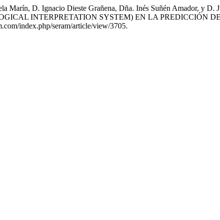
n Vela Marín, D. Ignacio Dieste Grañena, Dña. Inés Suñén Amado
OGICAL INTERPRETATION SYSTEM) EN LA PREDICCIÓN DE
am.com/index.php/seram/article/view/3705.