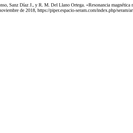
lonso, Sanz Díaz J., y R. M. Del Llano Ortega. «Resonancia magnética mu
 noviembre de 2018, https://piper.espacio-seram.com/index.php/seram/ar