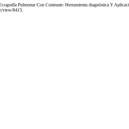
., y . . «Ecografía Pulmonar Con Contraste: Herramienta diagnóstica Y Apl
le/view/8415.