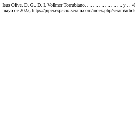
Isus Olive, D. G., D. I. Vollmer Torrubiano, . ., . ., . ., . ., . ., . 
mayo de 2022, https://piper.espacio-seram.com/index.php/seram/artic