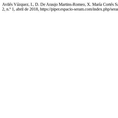
Avilés Vázquez, I., D. De Araujo Martins-Romeo, X. María Cortés S
2, n.º 1, abril de 2018, https://piper.espacio-seram.com/index.php/ser