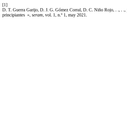
[1]
D. T. Guerra Garijo, D. J. G. Gómez Corral, D. C. Niño Rojo, . ., . .,
principiantes »,
seram
, vol. 1, n.º 1, may 2021.