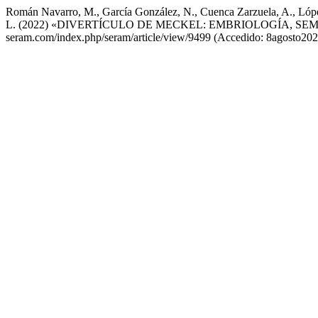
Román Navarro, M., García González, N., Cuenca Zarzuela, A., López
L. (2022) «DIVERTÍCULO DE MECKEL: EMBRIOLOGÍA, S
seram.com/index.php/seram/article/view/9499 (Accedido: 8agosto202