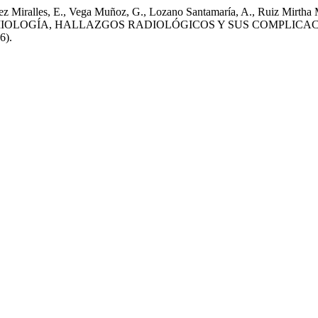
 Miralles, E., Vega Muñoz, G., Lozano Santamaría, A., Ruiz Mirtha M
EMIOLOGÍA, HALLAZGOS RADIOLÓGICOS Y SUS COMPLICA
6).