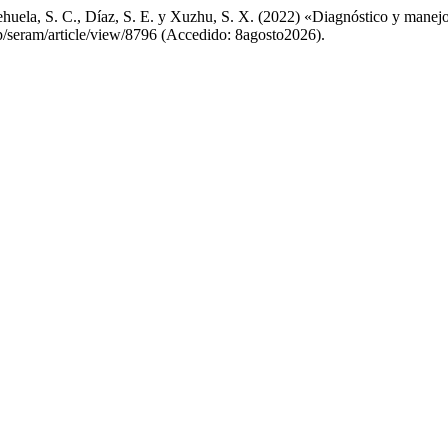
ehuela, S. C., Díaz, S. E. y Xuzhu, S. X. (2022) «Diagnóstico y manejo
hp/seram/article/view/8796 (Accedido: 8agosto2026).