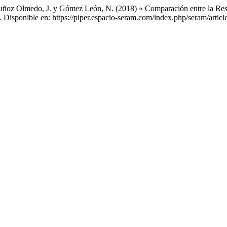
 Muñoz Olmedo, J. y Gómez León, N. (2018) « Comparación entre la R
). Disponible en: https://piper.espacio-seram.com/index.php/seram/arti