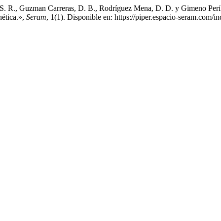
S. R., Guzman Carreras, D. B., Rodríguez Mena, D. D. y Gimeno Peribá
nética.»,
Seram
, 1(1). Disponible en: https://piper.espacio-seram.com/