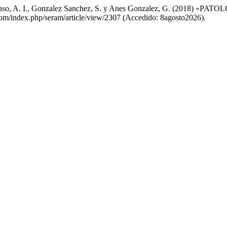
arrio Alonso, A. I., Gonzalez Sanchez, S. y Anes Gonzalez, G. 
.com/index.php/seram/article/view/2307 (Accedido: 8agosto2026).