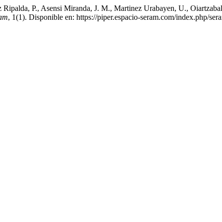
Ripalda, P., Asensi Miranda, J. M., Martinez Urabayen, U., Oiartzabal 
am
, 1(1). Disponible en: https://piper.espacio-seram.com/index.php/se