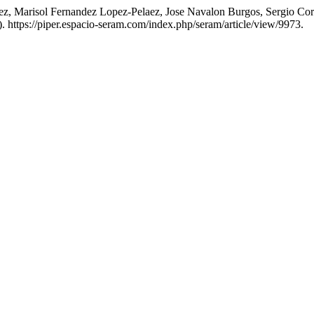
rez, Marisol Fernandez Lopez-Pelaez, Jose Navalon Burgos, Sergio Cor
). https://piper.espacio-seram.com/index.php/seram/article/view/9973.