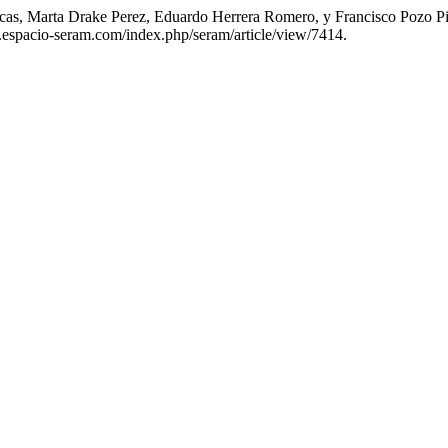
as, Marta Drake Perez, Eduardo Herrera Romero, y Francisco Pozo Piñ
er.espacio-seram.com/index.php/seram/article/view/7414.