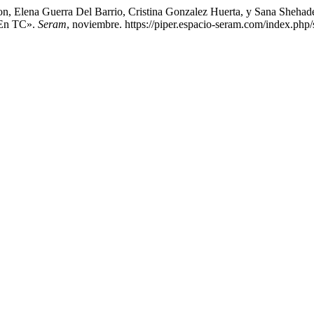
eon, Elena Guerra Del Barrio, Cristina Gonzalez Huerta, y Sana Sheh
) En TC».
Seram
, noviembre. https://piper.espacio-seram.com/index.php/