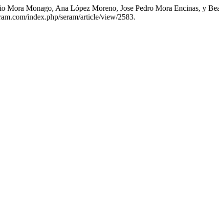
cio Mora Monago, Ana López Moreno, Jose Pedro Mora Encinas, y Beat
seram.com/index.php/seram/article/view/2583.