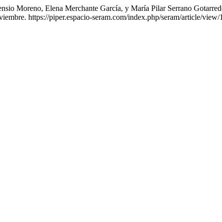
Asensio Moreno, Elena Merchante García, y María Pilar Serrano Gotar
viembre. https://piper.espacio-seram.com/index.php/seram/article/view/