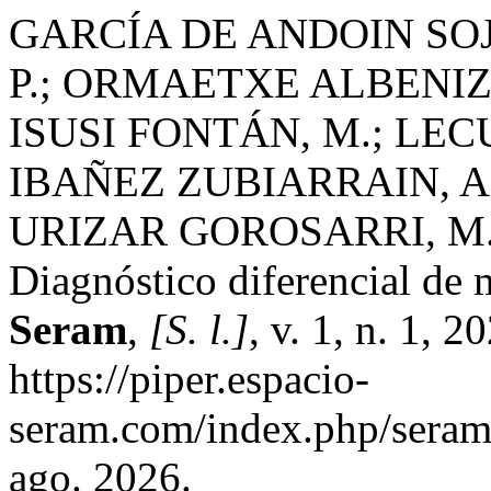
GARCÍA DE ANDOIN SOJ
P.; ORMAETXE ALBENIZ,
ISUSI FONTÁN, M.; LEC
IBAÑEZ ZUBIARRAIN, A.
URIZAR GOROSARRI, M. ¿Q
Diagnóstico diferencial de m
Seram
,
[S. l.]
, v. 1, n. 1, 
https://piper.espacio-
seram.com/index.php/seram/
ago. 2026.