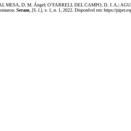
 D. M. Ángel; O’FARRELL DEL CAMPO, D. J. A.; AGUILAR SÁNCHEZ,
contaron.
Seram
,
[S. l.]
, v. 1, n. 1, 2022. Disponível em: https://piper