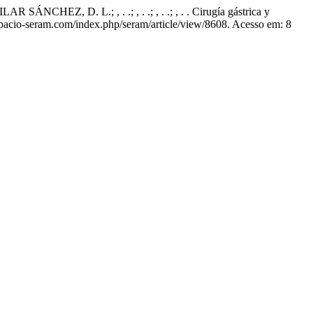
 D. L.; , . .; , . .; , . .; , . . Cirugía gástrica y
.espacio-seram.com/index.php/seram/article/view/8608. Acesso em: 8