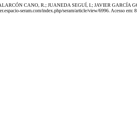
CÓN CANO, R.; JUANEDA SEGUÍ, I.; JAVIER GARCÍA GONZALEZ, 
piper.espacio-seram.com/index.php/seram/article/view/6996. Acesso em: 