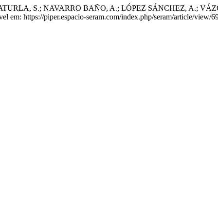
RLA, S.; NAVARRO BAÑO, A.; LÓPEZ SÁNCHEZ, A.; VÁZQUEZ SÁ
vel em: https://piper.espacio-seram.com/index.php/seram/article/view/6