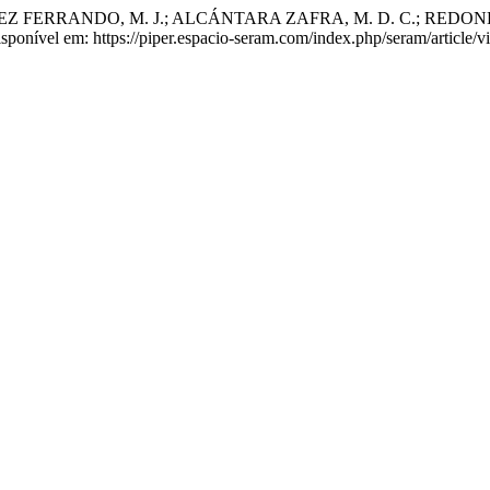
 FERRANDO, M. J.; ALCÁNTARA ZAFRA, M. D. C.; REDONDO
isponível em: https://piper.espacio-seram.com/index.php/seram/article/