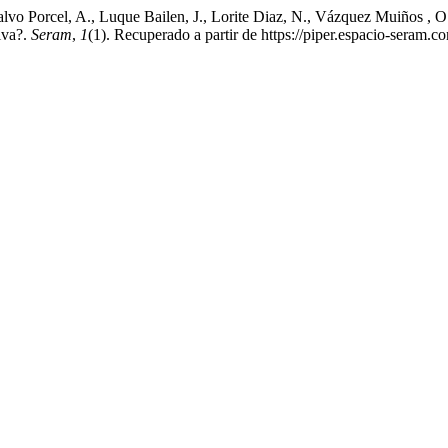
vo Porcel, A., Luque Bailen, J., Lorite Diaz, N., Vázquez Muiños , O
diva?.
Seram
,
1
(1). Recuperado a partir de https://piper.espacio-seram.