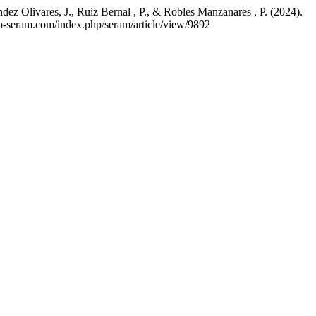
ez Olivares, J., Ruiz Bernal , P., & Robles Manzanares , P. (2024).
cio-seram.com/index.php/seram/article/view/9892