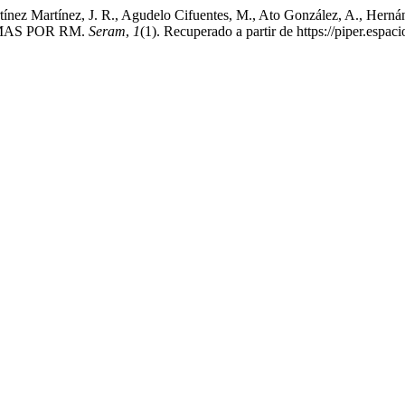
ínez Martínez, J. R., Agudelo Cifuentes, M., Ato González, A., Hernánd
AS POR RM.
Seram
,
1
(1). Recuperado a partir de https://piper.espa