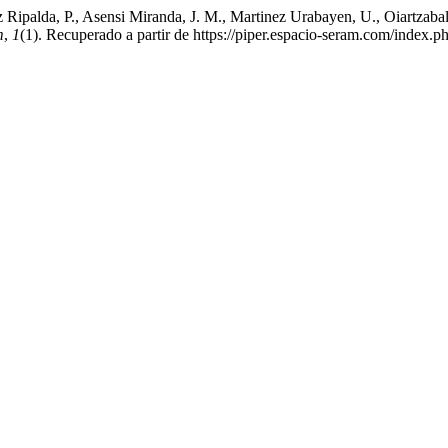
Ripalda, P., Asensi Miranda, J. M., Martinez Urabayen, U., Oiartzabal E
m
,
1
(1). Recuperado a partir de https://piper.espacio-seram.com/index.p