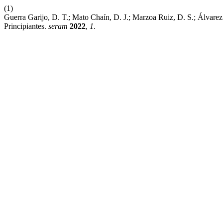
(1)
Guerra Garijo, D. T.; Mato Chaín, D. J.; Marzoa Ruiz, D. S.; Álvar
Principiantes.
seram
2022
,
1
.