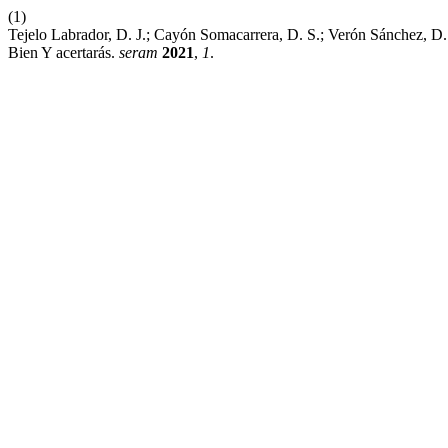
(1)
Tejelo Labrador, D. J.; Cayón Somacarrera, D. S.; Verón Sánchez, D. A
Bien Y acertarás.
seram
2021
,
1
.