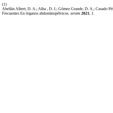
(1)
Abellán Albert, D. A.; Alba , D. I.; Gómez Grande, D. A.; Casa
Frecuentes En órganos abdominopélvicos.
seram
2021
,
1
.