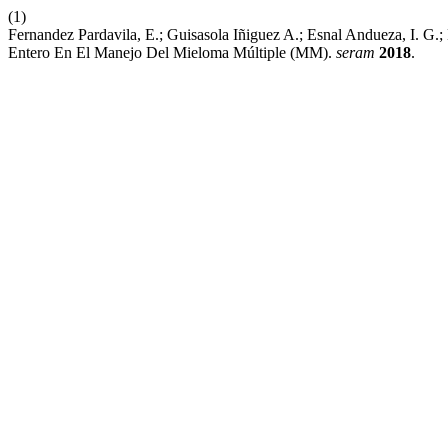
(1)
Fernandez Pardavila, E.; Guisasola Iñiguez A.; Esnal Andueza, I. G.
Entero En El Manejo Del Mieloma Múltiple (MM).
seram
2018
.