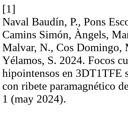
[1]
Naval Baudín, P., Pons Esco
Camins Simón, Àngels, Mar
Malvar, N., Cos Domingo, M
Yélamos, S. 2024. Focos cu
hipointensos en 3DT1TFE son
con ribete paramagnético de
1 (may 2024).