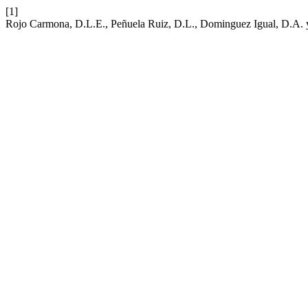
[1]
Rojo Carmona, D.L.E., Peñuela Ruiz, D.L., Dominguez Igual, D.A. y