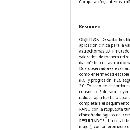
Comparación, criterios, mR
Resumen
OBJETIVO: Describir la util
aplicación clínica para la 
astrocitomas IDH-mutad
valorados de manera retro
diagnóstico de astrocito
Dos observadores evaluaro
como enfermedad estable (
(RC) y progresión (PE), s
2.0. En caso de discordanci
consenso. Solo se incluyero
radioterapia hasta la apari
completara el seguimiento
RANO con la respuesta tu
clínico/radiológicos del c
RESULTADOS: Un total de 5
mujer), con un promedio de