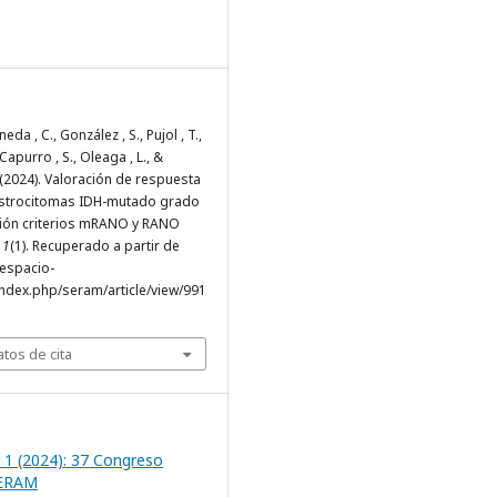
ineda , C., González , S., Pujol , T.,
Capurro , S., Oleaga , L., &
 (2024). Valoración de respuesta
astrocitomas IDH-mutado grado
ión criterios mRANO y RANO
,
1
(1). Recuperado a partir de
.espacio-
ndex.php/seram/article/view/991
tos de cita
 1 (2024): 37 Congreso
SERAM