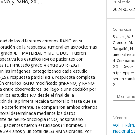
ANO, y, RANO, 2.0. , ,
Publicado
2024-05-22
Cómo citar
Richart , V., P
idad de los diferentes criterios RANO en su
Olondo , M., 
valoración de la respuesta tumoral en astrocitomas
Bargalló , N.
o grado 4. MATERIAL Y METODOS: Fueron
tumoral en 
spectiva los estudios RM de pacientes con
4: Comparac
mas IDH-mutado grado 4 entre 2016-2021.
2.0. .
Seram
n las imágenes, categorizando cada estudio
https://piper
ES), respuesta parcial (RP), respuesta completa
seram.com/i
egún criterios RANO modificado (mRANO) y RANO-
2
a entre observadores, se llego a una decisión por
n los estudios RM desde el final de la
Más forma
ción de la primera recaída tumoral o hasta que se
. Posteriormente, se compararon ambos criterios
moral determinada mediante los datos
Número
omité de neuro-oncología (cNO) hospitalario.
Vol. 1 Núm.
 pacientes fueron estudiados (4 hombes, 1
Nacional 
 39.4 años y un total de 53 RM valoradas. Por