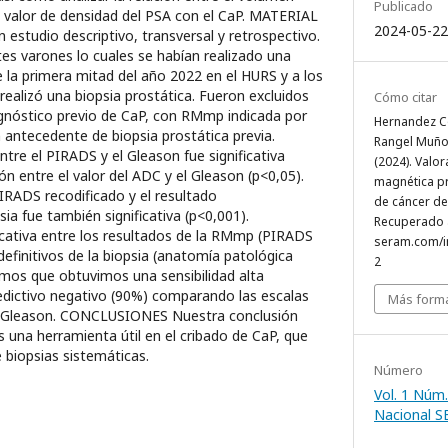
Publicado
 valor de densidad del PSA con el CaP. MATERIAL
2024-05-22
studio descriptivo, transversal y retrospectivo.
tes varones lo cuales se habían realizado una
la primera mitad del año 2022 en el HURS y a los
realizó una biopsia prostática. Fueron excluidos
Cómo citar
agnóstico previo de CaP, con RMmp indicada por
Hernandez Con
 antecedente de biopsia prostática previa.
Rangel Muñoz
re el PIRADS y el Gleason fue significativa
(2024). Valo
ión entre el valor del ADC y el Gleason (p<0,05).
magnética pr
IRADS recodificado y el resultado
de cáncer de
ia fue también significativa (p<0,001).
Recuperado a
icativa entre los resultados de la RMmp (PIRADS
seram.com/i
efinitivos de la biopsia (anatomía patológica
2
mos que obtuvimos una sensibilidad alta
redictivo negativo (90%) comparando las escalas
Más forma
y Gleason. CONCLUSIONES Nuestra conclusión
s una herramienta útil en el cribado de CaP, que
 biopsias sistemáticas.
Número
Vol. 1 Núm.
Nacional 