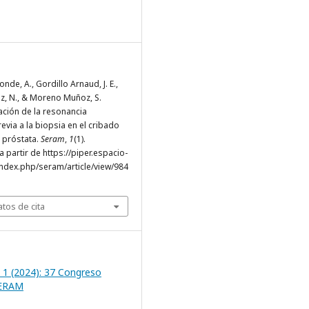
de, A., Gordillo Arnaud, J. E.,
, N., & Moreno Muñoz, S.
ración de la resonancia
evia a la biopsia en el cribado
 próstata.
Seram
,
1
(1).
 partir de https://piper.espacio-
ndex.php/seram/article/view/984
tos de cita
 1 (2024): 37 Congreso
SERAM