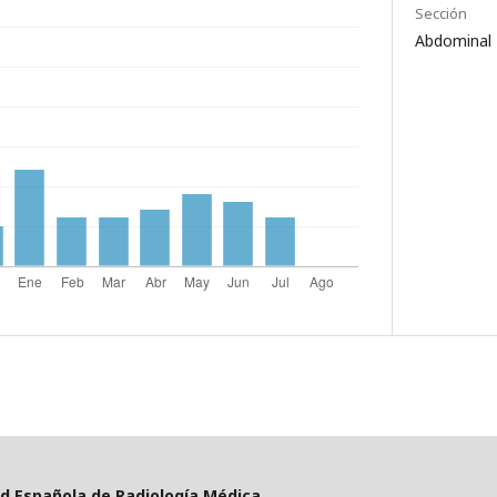
Sección
Abdominal
d Española de Radiología Médica