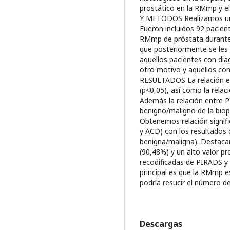
prostático en la RMmp y el
Y METODOS Realizamos un e
Fueron incluidos 92 pacien
RMmp de próstata durante 
que posteriormente se les 
aquellos pacientes con di
otro motivo y aquellos con
RESULTADOS La relación ent
(p<0,05), así como la relac
Además la relación entre P
benigno/maligno de la biops
Obtenemos relación signif
y ACD) con los resultados d
benigna/maligna). Destaca
(90,48%) y un alto valor p
recodificadas de PIRADS 
principal es que la RMmp e
podría resucir el número de
Descargas