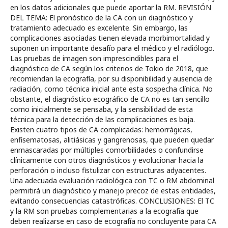
en los datos adicionales que puede aportar la RM. REVISIÓN
DEL TEMA: El pronóstico de la CA con un diagnóstico y
tratamiento adecuado es excelente. Sin embargo, las
complicaciones asociadas tienen elevada morbimortalidad y
suponen un importante desafío para el médico y el radiólogo.
Las pruebas de imagen son imprescindibles para el
diagnóstico de CA según los criterios de Tokio de 2018, que
recomiendan la ecografía, por su disponibilidad y ausencia de
radiación, como técnica inicial ante esta sospecha clínica. No
obstante, el diagnóstico ecográfico de CA no es tan sencillo
como inicialmente se pensaba, y la sensibilidad de esta
técnica para la detección de las complicaciones es baja.
Existen cuatro tipos de CA complicadas: hemorrágicas,
enfisematosas, alitiásicas y gangrenosas, que pueden quedar
enmascaradas por múltiples comorbilidades o confundirse
clínicamente con otros diagnósticos y evolucionar hacia la
perforación o incluso fistulizar con estructuras adyacentes.
Una adecuada evaluación radiológica con TC o RM abdominal
permitirá un diagnóstico y manejo precoz de estas entidades,
evitando consecuencias catastróficas. CONCLUSIONES: El TC
y la RM son pruebas complementarias a la ecografía que
deben realizarse en caso de ecografía no concluyente para CA