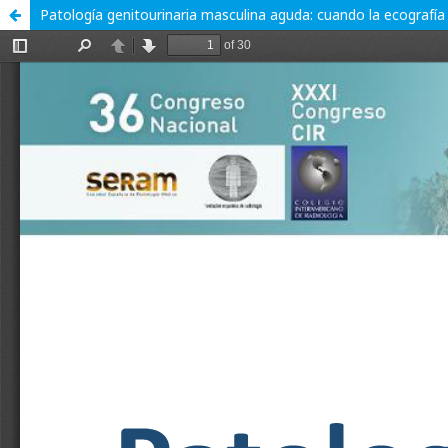
Patología genitourinaria masculina aguda: cuando la ecografía