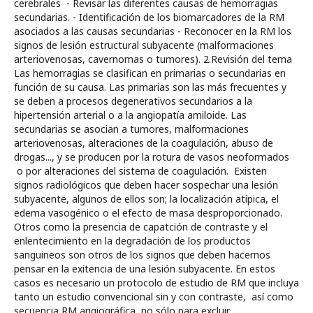
cerebrales - Revisar las diferentes causas de hemorragias
secundarias. - Identificación de los biomarcadores de la RM
asociados a las causas secundarias - Reconocer en la RM los
signos de lesión estructural subyacente (malformaciones
arteriovenosas, cavernomas o tumores). 2.​​​​​​​Revisión del tema
Las hemorragias se clasifican en primarias o secundarias en
función de su causa. Las primarias son las más frecuentes y
se deben a procesos degenerativos secundarios a la
hipertensión arterial o a la angiopatía amiloide. Las
secundarias se asocian a tumores, malformaciones
arteriovenosas, alteraciones de la coagulación, abuso de
drogas..., y se producen por la rotura de vasos neoformados
o por alteraciones del sistema de coagulación. Existen
signos radiológicos que deben hacer sospechar una lesión
subyacente, algunos de ellos son; la localización atípica, el
edema vasogénico o el efecto de masa desproporcionado.
Otros como la presencia de capatción de contraste y el
enlentecimiento en la degradación de los productos
sanguineos son otros de los signos que deben hacernos
pensar en la exitencia de una lesión subyacente. En estos
casos es necesario un protocolo de estudio de RM que incluya
tanto un estudio convencional sin y con contraste, así como
secuencia RM angiográfica, no sólo para excluir