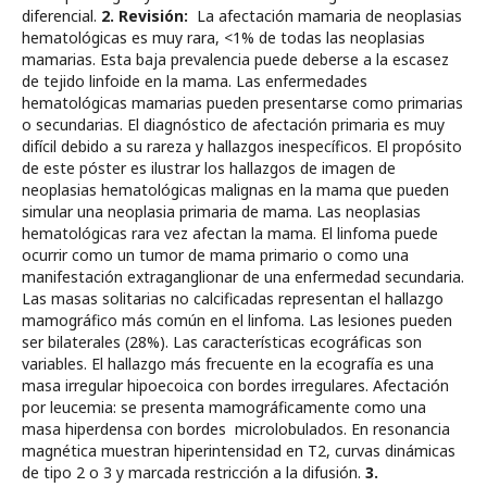
diferencial.
2. Revisión:
La afectación mamaria de neoplasias
hematológicas es muy rara, <1% de todas las neoplasias
mamarias. Esta baja prevalencia puede deberse a la escasez
de tejido linfoide en la mama. Las enfermedades
hematológicas mamarias pueden presentarse como primarias
o secundarias. El diagnóstico de afectación primaria es muy
difícil debido a su rareza y hallazgos inespecíficos. El propósito
de este póster es ilustrar los hallazgos de imagen de
neoplasias hematológicas malignas en la mama que pueden
simular una neoplasia primaria de mama. Las neoplasias
hematológicas rara vez afectan la mama. El linfoma puede
ocurrir como un tumor de mama primario o como una
manifestación extraganglionar de una enfermedad secundaria.
Las masas solitarias no calcificadas representan el hallazgo
mamográfico más común en el linfoma. Las lesiones pueden
ser bilaterales (28%). Las características ecográficas son
variables. El hallazgo más frecuente en la ecografía es una
masa irregular hipoecoica con bordes irregulares. Afectación
por leucemia: se presenta mamográficamente como una
masa hiperdensa con bordes microlobulados. En resonancia
magnética muestran hiperintensidad en T2, curvas dinámicas
de tipo 2 o 3 y marcada restricción a la difusión.
3.