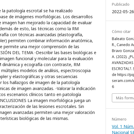
Publicado
la patología escrotal se ha realizado
2022-05-26
base de imágenes morfológicas. Los desarrollos
de imagen han mejorado la capacidad de evaluar
Además de esto, las técnicas como la RM
Cómo citar
rafía con técnicas avanzadas (elastografía,
Baleato Gonza
pler) permiten combinar información anatómica,
R., Canedo An
que permite una mejor comprensión de las
Bravo Gonzal
ISIÓN DEL TEMA -Describir las bases biológicas e
A. (2022). 
e imagen funcional y molecular para la evaluación
AVANZADAS 
M dinámica y ecografía con contraste, RM
ESCROTAL?.
 múltiples modelos de análisis, espectroscopia
de https://pi
ler y elastográficas y otras secuencias
seram.com/i
 los hallazgos de imagen de la patología
6
nicas de imagen avanzadas. -Valorar la indicación
tos escenarios clínicos tanto en patología
Más forma
ONCLUSIONES La imagen morfológica juega un
acterización de las lesiones escrotales. Sin
imagen avanzadas permiten una mejor valoración
terísticas biológicas de las mismas.
Número
Vol. 1 Núm.
Nacional 