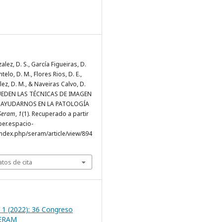
lez, D. S., García Figueiras, D.
telo, D. M., Flores Rios, D. E.,
ez, D. M., & Naveiras Calvo, D.
¿PUEDEN LAS TÉCNICAS DE IMAGEN
AYUDARNOS EN LA PATOLOGÍA
Seram
,
1
(1). Recuperado a partir
per.espacio-
ndex.php/seram/article/view/894
tos de cita
 1 (2022): 36 Congreso
SERAM