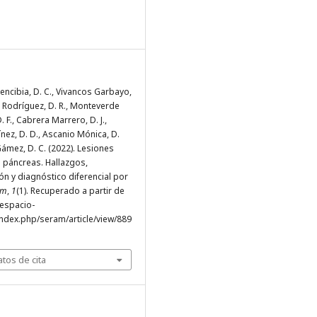
encibia, D. C., Vivancos Garbayo,
a Rodríguez, D. R., Monteverde
 F., Cabrera Marrero, D. J.,
nez, D. D., Ascanio Mónica, D.
Gámez, D. C. (2022). Lesiones
 páncreas. Hallazgos,
ón y diagnóstico diferencial por
am
,
1
(1). Recuperado a partir de
.espacio-
ndex.php/seram/article/view/889
tos de cita