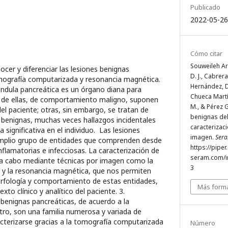
Publicado
2022-05-26
Cómo citar
Souweileh Ar
cer y diferenciar las lesiones benignas
D. J., Cabrer
ografía computarizada y resonancia magnética.
Hernández, D.
lándula pancreática es un órgano diana para
Chueca Martí
s de ellas, de comportamiento maligno, suponen
M., & Pérez 
el paciente; otras, sin embargo, se tratan de
benignas del
 benignas, muchas veces hallazgos incidentales
caracterizaci
significativa en el individuo. Las lesiones
imagen.
Ser
amplio grupo de entidades que comprenden desde
https://piper
nflamatorias e infecciosas. La caracterización de
seram.com/i
 a cabo mediante técnicas por imagen como la
3
y la resonancia magnética, que nos permiten
orfología y comportamiento de estas entidades,
Más forma
to clínico y analítico del paciente. 3.
 benignas pancreáticas, de acuerdo a la
tro, son una familia numerosa y variada de
cterizarse gracias a la tomografía computarizada
Número