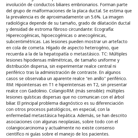
involución de conductos biliares embrionarios. Forman parte
del grupo de malformaciones de la placa ductal. Se estima que
la prevalencia es de aproximadamente un 5.6%. La imagen
radiológica depende de su tamaño, grado de dilatación ductal
y densidad de estroma fibroso circundante: Ecografía:
Hiperecogénicas, hipoecogénicas o anecogénicas,
subcentimétricas. Las lesiones pueden mostrar un artefacto
en cola de cometa. Hígado de aspecto heterogéno, que
recuerda a la de la hepatopatía o metastásico. TC: Múltiples
lesiones hipodensas milimétricas, de tamaño uniforme y
distribución dispersa, sin experimentar realce central ni
periférico tras la administración de contraste. En algunos
casos se observaba un aparente realce "en anillo" periférico.
RM: Hipointensas en T1 e hiperintensas en T2, sin presentar
realce con Gadolinio. ColangioRM: (más sensible): múltiples
lesiones quísticas dispersas que no comunican con el árbol
biliar. El principal problema diagnóstico es su diferenciación
con otros procesos patológicos, en especial, con la
enfermedad metastásica hepática. Además, se han descrito
asociaciones con algunas neoplasias, sobre todo con el
colangiocarcinoma y actualmente no existe consenso
científico ni guías sobre el manejo de los pacientes.