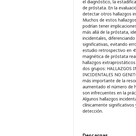
el diagnóstico, la estadific
de próstata. En la evaluac
detectar otros hallazgos in
Muchos de estos hallazgos 
podrían tener implicaciones
más allá de la próstata, id
incidentales, diferenciand
significativas, evitando er
estudio retrospectivo en 4
magnética de próstata real
hallazgos extraprostáticos
dos grupos: HALLAZGOS
INCIDENTALES NO GENITOUR
más importante de la reso
aumentado el número de ha
son infrecuentes en la prác
Algunos hallazgos incidenta
clínicamente significativos
detección.
Descargas