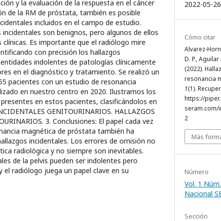
ación y la evaluación de la respuesta en el cáncer
2022-05-26
ión de la RM de próstata, también es posible
cidentales incluidos en el campo de estudio.
incidentales son benignos, pero algunos de ellos
Cómo citar
 clínicas. Es importante que el radiólogo mire
Alvarez-Horni
entificando con precisión los hallazgos
D. P., Aguilar
o entidades indolentes de patologías clínicamente
(2022). Halla
rores en el diagnóstico y tratamiento. Se realizó un
resonancia 
55 pacientes con un estudio de resonancia
1
(1). Recupe
izado en nuestro centro en 2020. Ilustramos los
https://piper
 presentes en estos pacientes, clasificándolos en
seram.com/i
 INCIDENTALES GENITOURINARIOS. HALLAZGOS
2
INARIOS. 3. Conclusiones: El papel cada vez
nancia magnética de próstata también ha
Más forma
llazgos incidentales. Los errores de omisión no
tica radiológica y no siempre son inevitables.
les de la pelvis pueden ser indolentes pero
 y el radiólogo juega un papel clave en su
Número
Vol. 1 Núm.
Nacional 
Sección