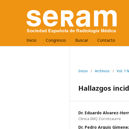
Inicio
Congresos
Buscar
Contacto
Inicio
/
Archivos
/
Vol. 1
Hallazgos inci
Dr. Eduardo Alvarez-Hor
Clinica IMQ Zorrotzaurre
Dr. Pedro Arguis Gimene