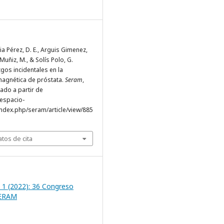
a Pérez, D. E., Arguis Gimenez,
 Muñiz, M., & Solís Polo, G.
zgos incidentales en la
magnética de próstata.
Seram
,
rado a partir de
.espacio-
ndex.php/seram/article/view/885
tos de cita
 1 (2022): 36 Congreso
SERAM