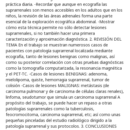
práctica diaria. -Recordar que aunque en ecografía las
suprarrenales son menos accesibles en los adultos que en los
niños, la revisión de las áreas adrenales forma una parte
esencial de la exploración ecográfica abdominal. -Mostrar
cómo esta técnica permite no sólo detectar lesiones
suprarrenales, si no también hacer una primera
caracterización y aproximación diagnóstica. 2. REVISIÓN DEL
TEMA En el trabajo se muestran numerosos casos de
pacientes con patología suprarrenal localizada mediante
ecografía, tanto de lesiones benignas como malignas, así
como su posterior correlación con otras pruebas diagnósticas
como la tomografía computarizada, la resonancia magnética
y el PET-TC. -Casos de lesiones BENIGNAS: adenoma,
mielolipoma, quiste, hemorragia suprarrenal, tumor de
colisión -Casos de lesiones MALIGNAS: metástasis (de
carcinoma pulmonar y de carcinoma de células claras renales),
linfoma, seudotumor que simula un carcinoma suprarrenal A
propósito del trabajo, se puede hacer un repaso a otras
patologías suprarrenales como la tuberculosis,
feocromocitoma, carcinoma suprarrenal, etc; así como unas
pequeñas pinceladas del estudio radiológico dirigido a la
patología suprarrenal y sus protocolos. 3. CONCLUSIONES